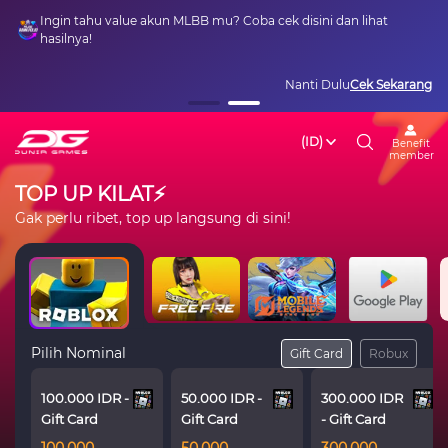
Ingin tahu value akun MLBB mu? Coba cek disini dan lihat
hasilnya!
Nanti Dulu
Cek Sekarang
(ID)
Benefit
member
TOP UP KILAT⚡
Gak perlu ribet, top up langsung di sini!
Pilih Nominal
Gift Card
Robux
100.000 IDR -
50.000 IDR -
300.000 IDR
Gift Card
Gift Card
- Gift Card