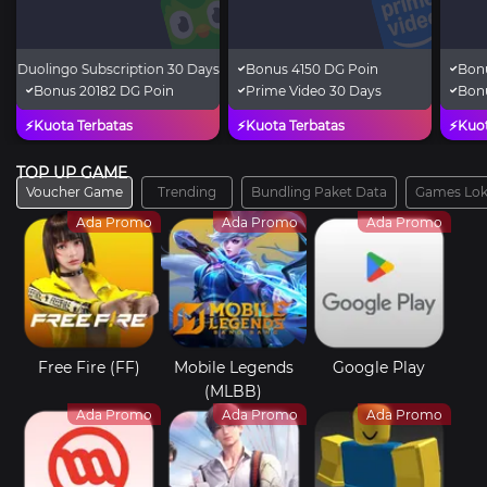
s Duolingo Subscription 30 Days
Bonus 4150 DG Poin
Bon
Bonus 20182 DG Poin
Prime Video 30 Days
Bonu
⚡Kuota Terbatas
⚡Kuota Terbatas
⚡Kuot
TOP UP GAME
Voucher Game
Trending
Bundling Paket Data
Games Lok
Ada Promo
Ada Promo
Ada Promo
Free Fire (FF)
Mobile Legends
Google Play
(MLBB)
Ada Promo
Ada Promo
Ada Promo