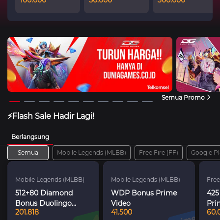
100.000
50.000
300.000
Semua Promo
⚡Flash Sale Hadir Lagi!
Berlangsung
Semua
Mobile Legends (MLBB)
Free Fire (FF)
Google Pl
Mobile Legends (MLBB)
Mobile Legends (MLBB)
Free
512+80 Diamond
WDP Bonus Prime
425
Bonus Duolingo
Video
Pri
201.818
41.500
60.
Subscription 30 Days