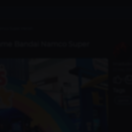
amco Super Meriah
Game Bandai Namco Super
Imadudin
22 May 20
0
Tags
game