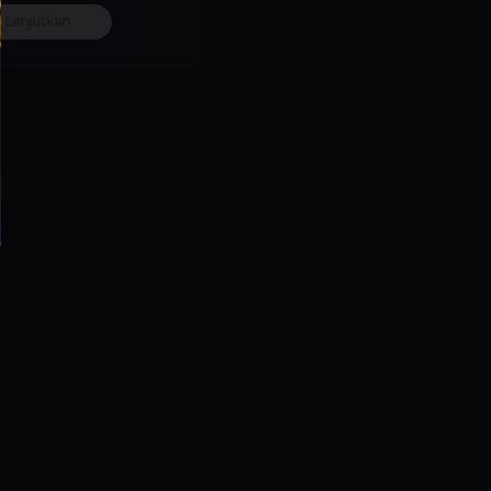
Lanjutkan