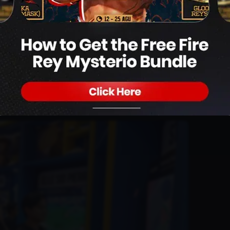
erapa tahun.
nuing, you agree to our
Terms of Service
&
Privacy Policy
nuansa dark fantasy. Game ini cukup mencuri
an konflik supernatural. Atmosfer booth-nya juga
 mengetahui lebih banyak tentang game tersebut.
an acara. Game action RPG berlatar dunia Sword Art
unjung bisa melihat berbagai materi promosi dan
hadiran game ini semakin memperkuat nuansa anime
6.
 Kehadiran Guest Star Bikin