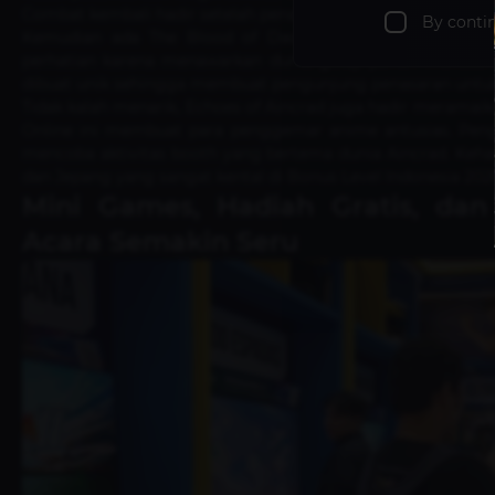
Combat kembali hadir setelah penantian panjang selama beb
By conti
Kemudian ada The Blood of Dawnwalker yang membawa 
perhatian karena menawarkan dunia gelap penuh monster d
dibuat unik sehingga membuat pengunjung penasaran untuk
Tidak kalah menarik, Echoes of Aincrad juga hadir meramaik
Online ini membuat para penggemar anime antusias. Peng
mencoba aktivitas booth yang bertema dunia Aincrad. Ke
dan Jepang yang sangat kental di Bonus Level Indonesia 202
Mini Games, Hadiah Gratis, dan
Acara Semakin Seru