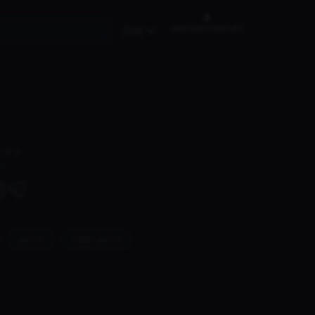
Members Benefit
(EN)
 R A
26
gamer
video-game