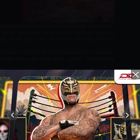
ja karena banyaknya game menarik yang dipamerkan.
 game baru yang sangat dinanti para penggemar.
coba demo game dan menikmati berbagai aktivitas
Tsubasa 2: World Fighters. Banyak gamer penasaran
irkan aksi super khas serial Captain Tsubasa yang
i 110 karakter dan memainkan pertandingan dengan
ini membuat pengunjung bisa langsung merasakan
agi pengunjung. Franchise fighting legendaris ini
Booth Tekken 8 dipenuhi gamer yang ingin mencoba
enerasi terbaru yang semakin realistis. Pertarungan
alu ramai antrean.
yang tidak kalah menarik. Salah satunya adalah
erkat penggunaan Unreal Engine 5 yang membuat
ivasi
 pengunjung tertarik melihat bagaimana franchise Ace