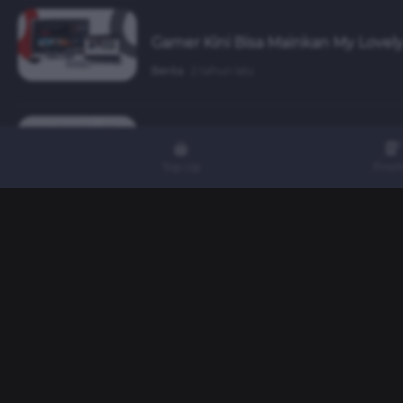
Gamer Kini Bisa Mainkan My Lovel
Berita
2 tahun lalu
Indonesia Anime Con Siap Hadir Se
Top Up
Pro
Indones
Event
2 tahun lalu
Komentar
Silahkan
login
untuk menulis komentar
Promo