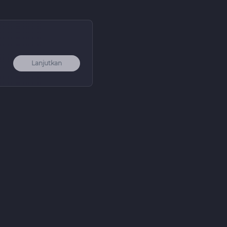
Lanjutkan
Ada Promo