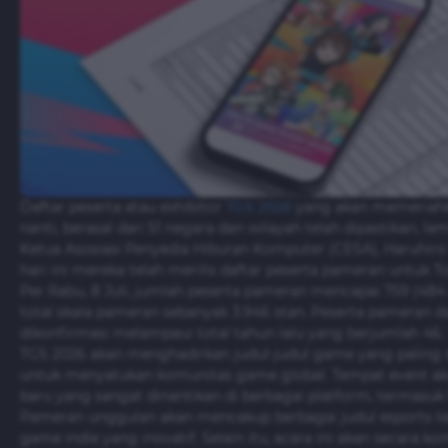
Daftar peserta atau exhibitor
TGS 2026
yang akan memeriahk
nanti, berasal dari 51 negara dan wilayah telah dipastikan, l
Ketua Asosiasi Penyedia Hiburan Komputer (CESA), Haruh
hari ini mereka telah merilis daftar peserta pameran untuk
Per Rabu, 8 Juli, jumlah peserta pameran mencapai 759 (484 
total skala pameran sebanyak 3.946 stan. Peserta pameran dar
dikonfirmasi melampaui total tahun lalu yang berjumlah 46.
TGS 2026 akan menghadirkan judul-judul game yang paling d
untuk menyatukan komunitas game global. Tempat event ak
baru yang sangat dinantikan di berbagai platform, termasuk
Pameran unggulan akan mencakup berbagai judul esports 
game indie yang inovatif. Selain itu, acara ini akan secara 