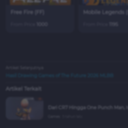
Free Fire (FF)
From Price
1000
From Price
1195
Artikel Selanjutnya
Hasil Drawing Games of The Future 2026 MLBB
Artikel Terkait
Dari CR7 Hingga One Punch Man, I
Games
5 tahun lalu