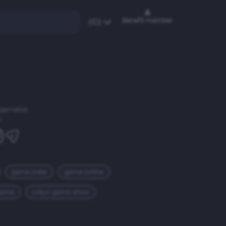
Benefit member
(ID)
arrabie
6
game-indie
game-online
-game
tokyo-game-show