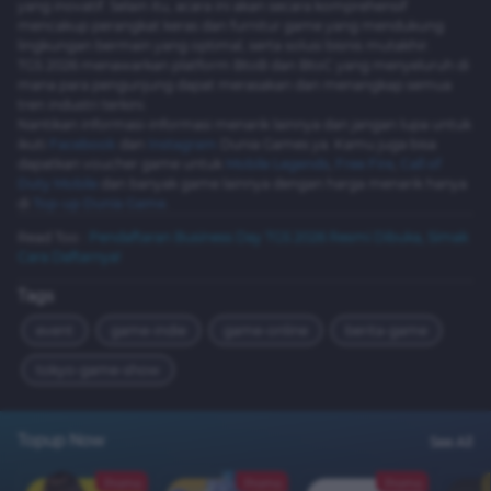
yang inovatif. Selain itu, acara ini akan secara komprehensif
mencakup perangkat keras dan furnitur game yang mendukung
lingkungan bermain yang optimal, serta solusi bisnis mutakhir.
TGS 2026 menawarkan platform BtoB dan BtoC yang menyeluruh di
mana para pengunjung dapat merasakan dan menangkap semua
tren industri terkini.
Nantikan informasi-informasi menarik lainnya dan jangan lupa untuk
ikuti
Facebook
dan
Instagram
Dunia Games ya. Kamu juga bisa
dapatkan voucher game untuk
Mobile Legends
,
Free Fire
,
Call of
Duty Mobile
dan banyak game lainnya dengan harga menarik hanya
di
Top-up Dunia Game
.
Read Too :
Pendaftaran Business Day TGS 2026 Resmi Dibuka, Simak
Cara Daftarnya!
Tags
event
game-indie
game-online
berita-game
tokyo-game-show
Topup Now
See All
Promo
Promo
Promo