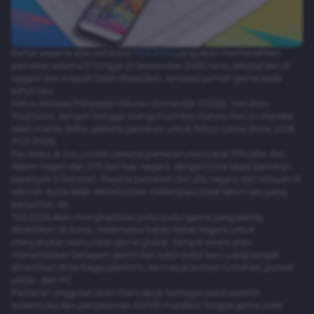
Daftar peserta atau exhibitor
TGS 2026
yang akan memeriahkan
pameran selama 17 hingga 21 September 2026 nanti, berasal dari 51
negara dan wilayah telah dipastikan, lampaui jumlah game pada
tahun lalu.
Ketua Asosiasi Penyedia Hiburan Komputer (CESA), Haruhiro
Tsujimoto, dengan bangga mengumumkan bahwa hari ini mereka
telah merilis daftar peserta pameran untuk Tokyo Game Show 2026
(TGS 2026).
Per Rabu, 8 Juli, jumlah peserta pameran mencapai 759 (484 dari
dalam negeri dan 275 dari luar negeri), dengan total skala pameran
sebanyak 3.946 stan. Peserta pameran dari (51) negara dan wilayah di
seluruh dunia telah dikonfirmasi melampaui total tahun lalu yang
berjumlah 46.
TGS 2026 akan menghadirkan judul-judul game yang paling
dinantikan di dunia, melampaui batas-batas negara untuk
menyatukan komunitas game global. Tempat event akan
menampilkan beragam genre dan judul-judul baru yang sangat
dinantikan di berbagai platform, termasuk konsol rumahan, ponsel
pintar, dan PC.
Pameran unggulan akan mencakup berbagai judul esports
terkemuka dan pengalaman AR/VR mutakhir hingga game indie