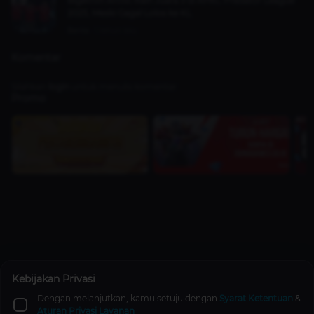
Bigetron Arctic Raih Juara 3 di APAC Predator League
2025, Meski Gagal Lolos ke KL
Berita
1 tahun lalu
Komentar
Silahkan
login
untuk menulis komentar
Promo
Kebijakan Privasi
Dengan melanjutkan, kamu setuju dengan
Syarat Ketentuan
&
Aturan Privasi Layanan