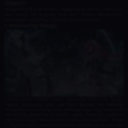
Impact
Hal pertama yang harus kamu siapkan adalah
memory internal mu
dulu, karena semua game yang akan dibahas membutuhkan
penyimpanan setidaknya 20GB agar bisa berjalan lancar.
1. Wuthering Waves
Pesaing terkuat
Genshin Impact
,
Wuthering Wave
hadir dengan
mekanik pertarungan yang jauh lebih mentang dan satisfying.
Mengusung latar belakang dunia
pasca-apocalyptic
, game memiliki
wilayah yang sangat luas untuk kamu jelajahi. Eksplorasi di game ini
juga terasa sangat realistis berkat
engine
yang digunakan, sangat
cocok untuk kamu yang mementingkan pengalaman bermain dan