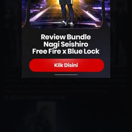
Game terbaru dari serial
Arknights
ini bertransmisi dari
tower
defense
menjadi
action
RPG
open-world
yang sangat kompleks.
Berlatar di sebuah planet dystopia, kamu diberikan keleluasaan
untuk menjelajahi berbagai area berbahaya, mengumpulkan sumber
daya, sekaligus menyusun strategi untuk melawan musuh.
5. Black Desert Mobile