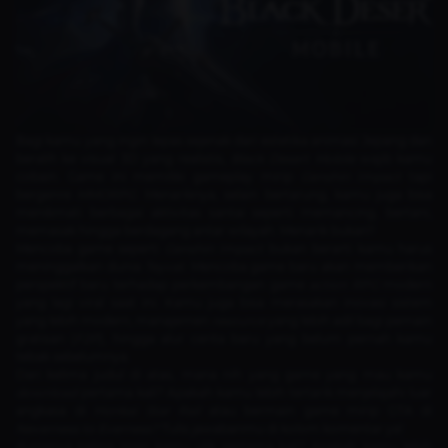
Bagi kamu yang ingin lepas sejenak dari estetika animasi Jepang dan
beralih ke visual 3D yang realistis,
Black Desert Mobile
wajib kamu
cobain. Game ini memiliki gameplay mirip
Genshin Impact
tapi
bergenre
MMORPG
. Menariknya, selain bertarung, kamu juga bisa
menikmati berbagai aktivitas santai seperti memancing, bertani,
memasak hingga berdagang antar wilayah. Menarik bukan?
Mencoba game seperti
Genshin Impact
bukan berarti kamu harus
meninggalkan dunia
Teyvat
. Mencoba game baru akan memberikan
perspektif baru terhadap perkembangan game
action RPG
modern
yang lagi viral saat ini. Kamu juga bisa merasakan inovasi sistem
yang lebih modern, manajemen
resource
yang lebih adil bagi pemain
gratisan (
F2P
), hingga alur cerita baru yang belum pernah kamu
tebak sebelumnya.
Dari kelima judul di atas, mana nih yang game yang mau kamu
download
pertama kali? Apakah kamu lebih tertarik menjelajahi luar
angkasa di
Honkai Star Rail
atau bermain game mirip GTA di
Neverness to Everness?
Tulis jawabanmu di kolom komentar ya!
dunianya paling ingin kamu ulik pertama kali? Apakah kamu lebih