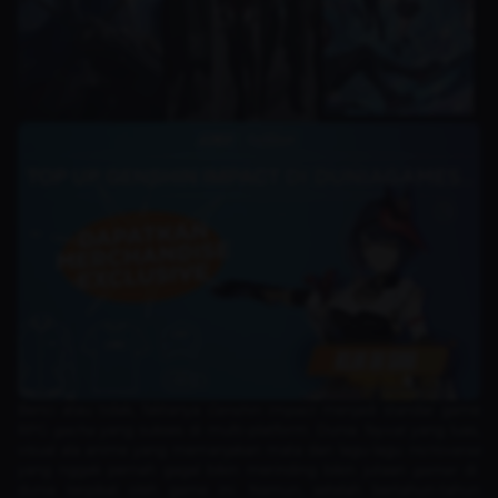
Benci atau tidak, faktanya
Genshin Impact
menjadi standar game
RPG
gacha
yang sukses di multi-platform. Dunia
Teyvat
yang luas,
visual ala anime yang memanjakan mata dan lagu-lagu
HoYoverse
yang nggak pernah gagal bikin merinding bikin jutaan
gamer
di
dunia terpikat oleh game ini. Namun, setelah bertahun-tahun