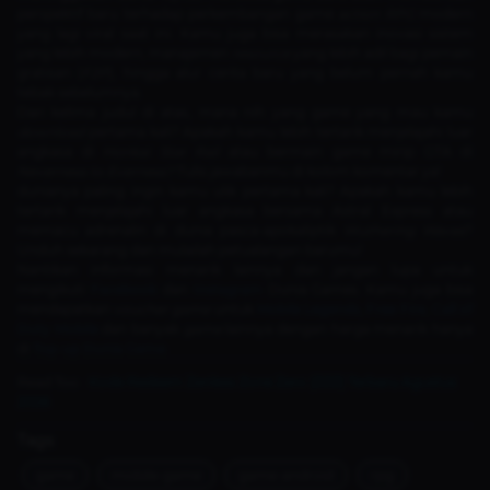
perspektif baru terhadap perkembangan game
action RPG
modern
yang lagi viral saat ini. Kamu juga bisa merasakan inovasi sistem
yang lebih modern, manajemen
resource
yang lebih adil bagi pemain
gratisan (
F2P
), hingga alur cerita baru yang belum pernah kamu
tebak sebelumnya.
Dari kelima judul di atas, mana nih yang game yang mau kamu
download
pertama kali? Apakah kamu lebih tertarik menjelajahi luar
angkasa di
Honkai Star Rail
atau bermain game mirip GTA di
Neverness to Everness?
Tulis jawabanmu di kolom komentar ya!
dunianya paling ingin kamu ulik pertama kali? Apakah kamu lebih
tertarik menjelajahi luar angkasa bersama Astral Express atau
memacu adrenalin di dunia pasca-apokaliptik
Wuthering Waves
?
Unduh sekarang dan mulailah petualangan barumu!
Nantikan informasi menarik lainnya dan jangan lupa untuk
mengikuti
Facebook
dan
Instagram
Dunia Games. Kamu juga bisa
mendapatkan
voucher game
untuk
Mobile Legends
,
Free Fire
,
Call of
Duty Mobile
dan banyak
game
lainnya dengan harga menarik hanya
di
Top-up Dunia Game
.
Read Too :
Kode Redeem Zenless Zone Zero (ZZZ) Terbaru Agustus
2026
Tags
game
mobile-game
game-android
rpg