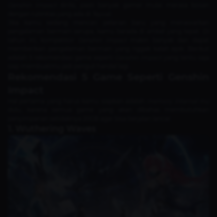
Genshin Impact
dirilis, pasti banyak gamer mulai merasa bosan
dengan rutinitas yang ada di
Teyvat
.
Jika kamu sedang mencari pelarian baru yang menawarkan
pengalaman bermain serupa, kamu berada di artikel yang tepat. Di
tahun ini, kompetitor
Genshin Impact
makin banyak dan dapat
memberikan pengalaman bermain yang nggak kalah epik. Berikut
adalah 5 rekomendasi game seperti
Genshin Impact
yang tentu saja
siap membuatmu jadi penguli handal lagi.
Rekomendasi 5 Game Seperti Genshin
Impact
Hal pertama yang harus kamu siapkan adalah
memory internal mu
dulu, karena semua game yang akan dibahas membutuhkan
penyimpanan setidaknya 20GB agar bisa berjalan lancar.
1. Wuthering Waves