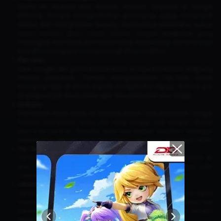
Game ini muncul saat koneksi internet terputus di Google
Chrome. Pemain mengendalikan dinosaurus untuk melompati
kaktus dan menghindari burung. Kontrolnya sederhana, cukup
tekan tombol spasi. Meski terlihat simpel, kecepatan yang
meningkat membuat permainan tetap menantang. Game ini juga
bisa diakses manual melalui alamat chrome://dino.
Pac-Man
Versi Google dari game arcade klasik ini bisa dimainkan langsung
melalui pencarian. Pemain mengendalikan Pac-Man untuk
memakan titik di labirin sambil menghindari hantu. Refleks dan
strategi sangat dibutuhkan agar bisa mencetak skor tinggi.
Solitaire
Permainan kartu klasik ini tersedia dalam hasil pencarian Google.
Pemain menyusun kartu dari King hingga Ace dengan aturan
warna bergantian. Tersedia beberapa tingkat kesulitan sehingga
cocok untuk pemain pemula maupun yang ingin tantangan lebih.
Tic-Tac-Toe
Game papan sederhana ini memungkinkan pemain melawan AI
atau teman. Google menyediakan level mudah hingga sulit.
Cocok dimainkan untuk mengisi waktu singkat.
Minesweeper
Game klasik yang menguji logika dan konsentrasi. Pemain harus
membuka kotak tanpa mengenai ranjau tersembunyi. Setiap sesi
permainan memiliki susunan berbeda sehingga tidak mudah
ditebak.