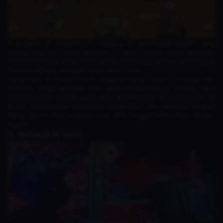
Dua game di timezone ini mengusung genre ketangkasan yang
sangat seru dan ramah pemula. Di
Safari Ranger
, kamu bertugas
meluncurkan tali lasso virtual untuk menangkap hewan-hewan yang
melintas di layar sebelum durasi waktu habis.
Sementara di
Pirate Hook
, mekanismenya diganti menjadi alat
pancing untuk menarik ikan sebanyak-banyaknya. Karena tidak
mengandalkan sistem
gacha
acak, kemenangan di kedua mesin ini
murni berdasarkan kecepatan tanganmu. Jika bermain dengan
fokus, kamu bisa mengantongi 200 hingga 1.000 tiket dengan
mudah.
3. Whack N Win