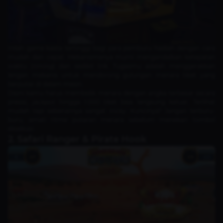
Inilah game kasta tertinggi bagi para pemburu hadiah dengan cara
mudah dan cepat. Mekanismenya murni mengandalkan ketepatan
waktu (
timing
) dan sedikit trik. Tugasmu adalah menggerakkan
lengan mekanis untuk mendorong gulungan menara tiket yang
berputar di dalam mesin.
Disini kamu harus membidik menara dengan angka terbesar secara
presisi,
jackpot
hingga 1.000 tiket bisa langsung keluar. Terlihat
mudah tapi sebenarnya sangat
tricky
. Kuncinya? Jangan terburu-
buru, amati ritme putaran menara sebelum menekan tombol
eksekusi.
2. Safari Ranger & Pirate Hook