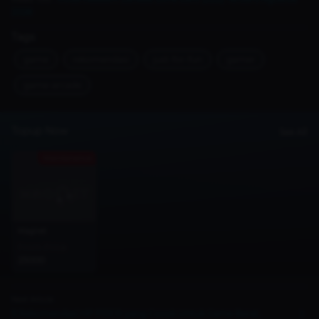
2026
Tags
game
rekomendasi
just-for-fun
gamer
game-arcade
Topup Now
See All
Maintenance
Magnet
From Price
25000
Next Article
5 Rekomendasi HP POCO yang Cocok Untuk Game Berat,