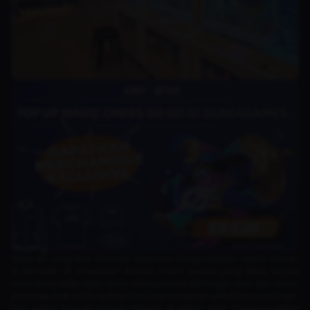
Siapa sih yang bisa menolak keseruan menghabiskan waktu liburan
di bermain di
Timezone
? Aroma mesin
arcade
yang khas, lampu
neon yang kelap kelip, serta riuhnya suara dentingan koin dan mesin
pencetak tiket selalu sukses bikin kita ketagihan untuk terus bermain.
Dari sekian banyak tempat hiburan di dalam mall,
Timezone
selalu