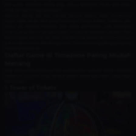
jadi pusat destinasi utama bagi semua kalangan, mulai dari anak-
anak, remaja, hingga pasangan.
Namun, sering kali kita merasa boncos karena saldo
Powercard
cepat habis tetapi tiket yang terkumpul hanya sedikit. Padahal, jika
kamu jeli melihat mekanik dan ritme permainan, ada beberapa
mesin yang dikenal sangat mudah untuk mendapatkan
jackpot
. Biar
kamu nggak boncos dan bisa memborong hadiah di
souvenir shop
,
yuk simak bocoran deretan game di
Timezone
yang paling gampang
menang berikut ini!
Daftar Game di Timezone Paling Mudah
Menang
Bagi kamu para pemburu tiket (
redemption games
) untuk membeli
hadiah di
souvenir shop
, berikut adalah beberapa mesin yang wajib
kamu tuju:
1. Tower of Tickets