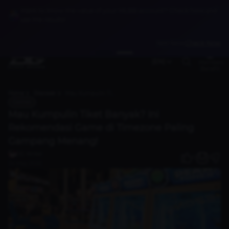
Want to know the value of your MLBB account? Check here and
see the results!
Not Now
Check Now
(EN)
Members
Benefit
Home
Discover
Mau Kumpulin Tiket Banyak? Ini Rekomendasi Game di Timezone Paling Gampang Menang!
Games
Mau Kumpulin Tiket Banyak? Ini
Rekomendasi Game di Timezone Paling
Gampang Menang!
DG Writer
0
24 May 2026