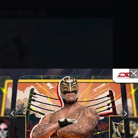
ang paling diburu selama petualangan berlangsung.
ari Kota Iia
ivasi