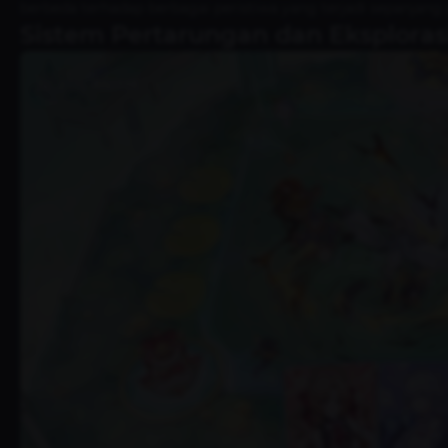
berbeda terhadap berbagai peristiwa yang terjadi sepanjang
Sistem Pertarungan dan Eksplora