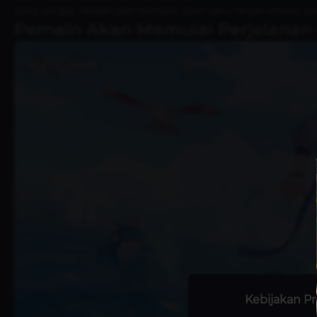
yang sangat rendah dan menjadi salah satu target koleksi y
Pemain Akan Memulai Perjalanan d
Kebijakan Pr