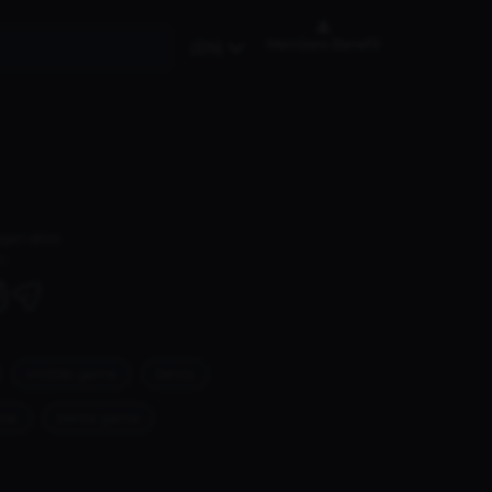
Members Benefit
(EN)
arrabie
6
mobile-game
berita
rse
berita-game