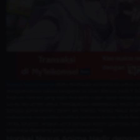
Honkai Nexus Anima
resmi membuka pendaftaran untuk clos
mengumumkan bahwa pengujian ini akan dimulai pada 9 Juli 
Android. Pemain yang ingin ikut serta sudah dapat melakuka
survei rekrutmen untuk mendapatkan kesempatan terpilih se
Sebagai game terbaru dalam seri Honkai, Honkai Nexus An
mekanisme mengoleksi makhluk bernama Anima. Pada fase E
cerita, karakter, wilayah, serta berbagai sistem gameplay
lebih kaya dibanding pengujian sebelumnya.
Honkai Nexus Anima Hadir dengan