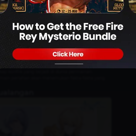
nuing, you agree to our
Terms of Service
&
Privacy Policy
elana yang berhasil melarikan diri dari penahanan.
berada di Reality Plane.
dalam game. HoYoverse menyebut bahwa wilayah ini
kawasan New Quarter yang ramai hingga area
Setiap lokasi dirancang untuk menghadirkan suasana
sia. Tempat-tempat seperti Nexus Hall dan True
p konflik yang terjadi di dunia permainan.
emain perlahan akan menemukan fakta-fakta yang
tualangan