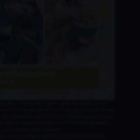
ang akan memainkan peran penting dalam cerita.
emani perjalanan pemain ke berbagai wilayah yang
n, dan hubungan yang berbeda terhadap dunia Nexus.
ak sejarah yang terlupakan serta mencari jawaban
lik dunia Honkai Nexus Anima.
alur cerita sekaligus memberikan sudut pandang