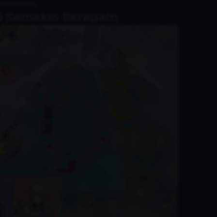
 permainan.
si Semakin Beragam