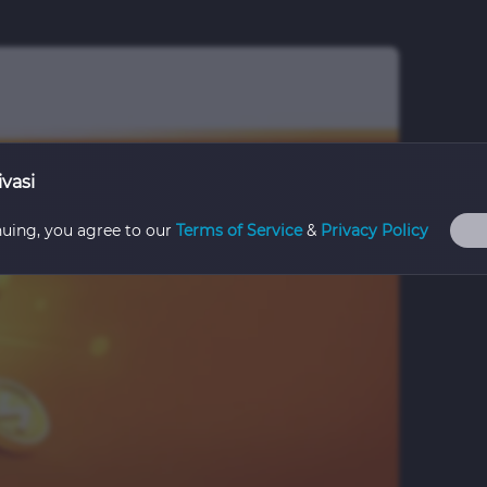
ivasi
nuing, you agree to our
Terms of Service
&
Privacy Policy