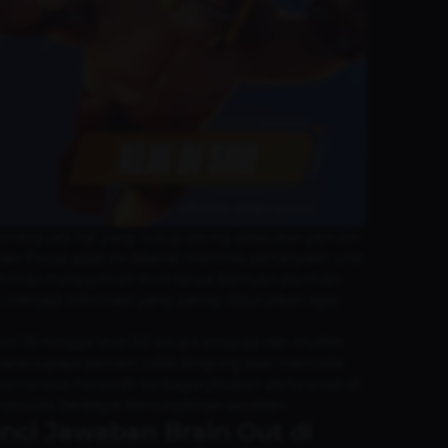
emang jadi hal yang cukup sering dilakukan pemain
ri Focus apps ini dikenal memiliki pertanyaan unik
ulitan melanjutkan level tanpa bantuan panduan
 menjadi informasi yang paling dibutuhkan agar
evel 36 hingga level 50 secara lengkap dan mudah
erhana supaya pemain tidak bingung saat mencoba
 kamu bisa melewati berbagai jebakan pertanyaan di
 mencoba berbagai kemungkinan jawaban.
i Jawaban Brain Out di