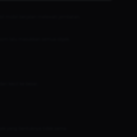
l mobil berjalan melewati jembatan.
oom lalu masukkan semua objek.
ri kecil ke besar.
bjek yang bentuknya tidak sama.