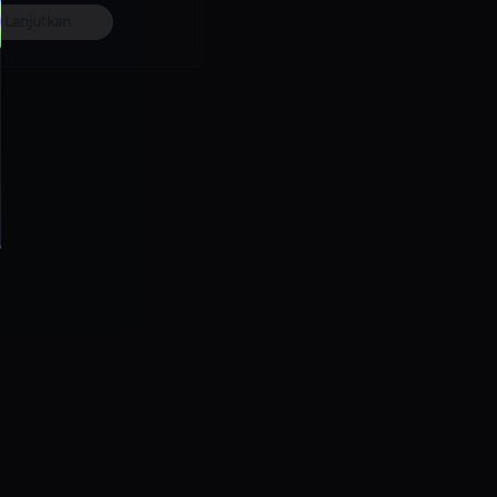
Lanjutkan