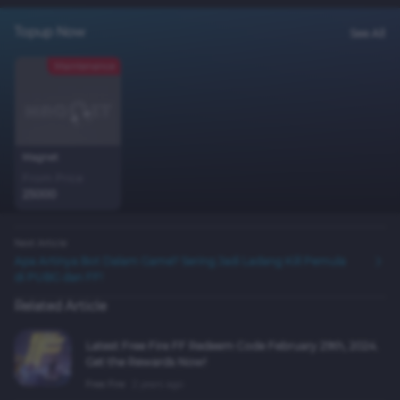
Topup Now
See All
Maintenance
Magnet
From Price
25000
Next Article
Apa Artinya Bot Dalam Game? Sering Jadi Ladang Kill Pemula
di PUBG dan FF!
Related Article
Latest Free Fire FF Redeem Code February 29th, 2024.
Get the Rewards Now!
Free Fire
2 years ago