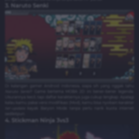
3. Naruto Senki
Di kalangan gamer Android Indonesia, siapa sih yang nggak tahu
Naruto Senki
? Game bertema MOBA 2D ini bener-bener legenda.
Ukurannya kecil, tapi daftar karakternya juga cukup lengkap. Apalagi
kalau kamu pakai versi modifikasi (Mod), kamu bisa nyobain karakter
ter-update
kayak Baryon Mode tanpa perlu narik kuota internet
sedikitpun.
4. Stickman Ninja 3vs3