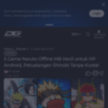
Join membership to received DG Cashback
Login
Point, exchangeable with special merchandise
(EN)
Members
Benefit
Home
Discover
5 Game Naruto Offline MB Kecil untuk HP Android, Petualangan Shinobi Tanpa Kuota!
Games
5 Game Naruto Offline MB Kecil untuk HP
Android, Petualangan Shinobi Tanpa Kuota!
DG Writer
0
17 May 2026