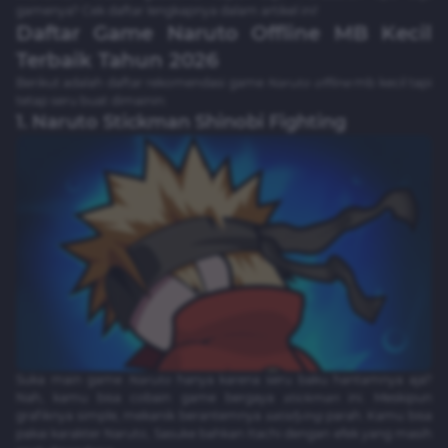
gamenya? Cek daftar lengkapnya dalam artikel ini!
Daftar Game Naruto Offline MB Kecil
Terbaik Tahun 2026
Berikut adalah daftar rekomendasi game
Naruto
offline
mb kecil tapi
tetap seru buat dimainin:
1. Naruto Stickman Shinobi Fighting
Suka main game
Naruto
hanya karena seru baku hantamnya aja?
Nah, kamu bisa cobain game bergaya
stickman
ini. Meskipun
grafiknya simple, mekanik berantemnya
satisfying
parah. Kamu bisa
pakai karakter Naruto, Sasuke bahkan Itachi dengan efek yang masih