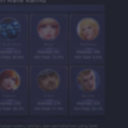
ukan waktu, latihan, dan pemahaman yang baik