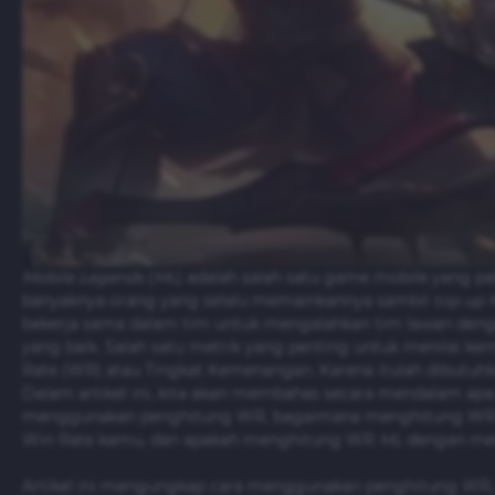
Mobile Legends
(
ML
) adalah salah satu game mobile yang pal
banyaknya orang yang selalu memainkannya sambil
top up 
bekerja sama dalam tim untuk mengalahkan tim lawan dengan
yang baik. Salah satu metrik yang penting untuk menilai
Rate (WR) atau Tingkat Kemenangan. Karena itulah dibutuh
Dalam artikel ini, kita akan membahas secara mendalam ap
menggunakan penghitung WR, bagaimana menghitung W
Win Rate kamu, dan apakah menghitung WR
ML
dengan men
Artikel ini mengungkap cara menggunakan penghitung WR