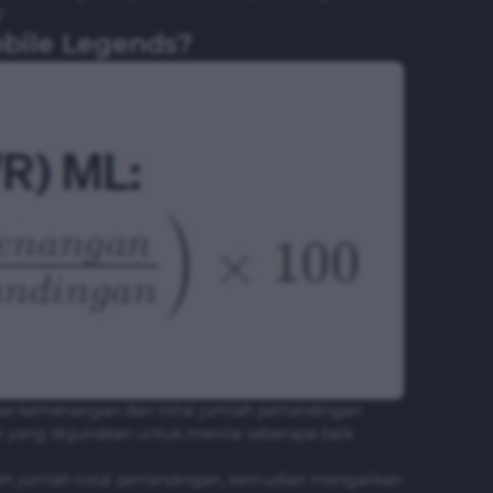
!
obile Legends?
ase kemenangan dari total jumlah pertandingan
n yang digunakan untuk menilai seberapa baik
 jumlah total pertandingan, kemudian mengalikan