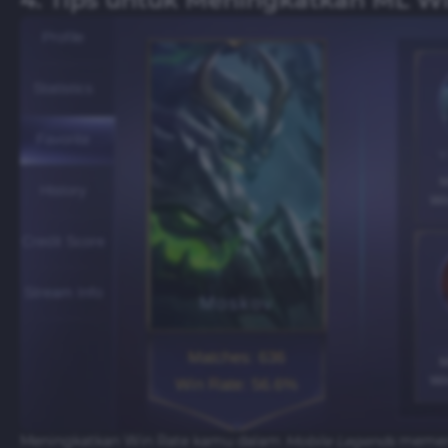
Meningkatkan Win Rate kamu dalam
Mobile Legends
memerl