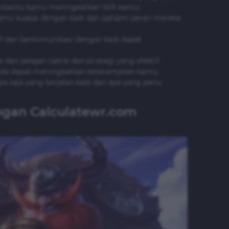
membantu kamu meningkatkan WR kamu:
mu kuasai dengan baik dan pahami peran mereka
f dan berkomunikasi dengan baik dapat
an pelajari taktik dan strategi yang efektif.
da dapat meningkatkan keterampilan kamu.
apa saja yang berjalan baik dan apa yang perlu
gan Calculatewr.com