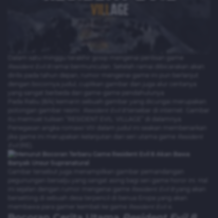
Dalam satu minggu terakhir gosip mengenai perilisan game
Resident Evil 8
ramai bermunculan. Setelah ramai dibicarakan akan
dirilis pada tahun depan, rumor mengenai game ini pun berlanjut
dengan bocornya judul, cuplikan gambar dan juga alur ceritanya
yang sangat berbeda dari game-game pendahulunya.
Pada Rabu (8/4) kemarin sebuah gambar yang dicurigai merupakan
potongan gambar resmi
Resident Evil 8
tersebar di internet. Gambar
itu memuat tulisan “RESIDENT EVIL: VILLAGE” di dalamnya.
Penegasan angka romawi VIII dalam judul ini seakan membenarkan
jika game ini merupakan kelanjutan dari seri utama game
Resident
Evil
(RE)
.
Gambar tersebut juga menampilkan gambar pemandangan
pegunungan bersalju yang sangat asing bagi seri game horor ini. Hal
ini sejalan dengan rumor mengenai game
Resident Evil 8
yang akan
bersetting di sebuah desa terpencil di benua Eropa yang akan
membawa para gamer kembali ke game
Resident Evil 4
.
Bocoran Cerita Utama
Resident Evil
8