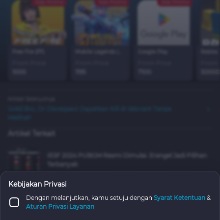
Ada Promo
Ada Promo
Ada Promo
Free Fire (FF)
Mobile Legends (MLBB)
Google Play
Roblox
From Price
From Price
From Price
From 
1000
1195
7100
50000
Artikel Selanjutnya
Gokil Bro, Dr Disrespect Dapatkan Kill di Valorant Tanpa
Melihat!
Artikel Terkait
IESF 2024 PUBGM Resmi Dimulai. Erangel Jadi Pilihan
Terbanyak
PUBG
1 tahun lalu
Kebijakan Privasi
Dengan melanjutkan, kamu setuju dengan
Syarat Ketentuan
&
Arcane Season 2: Tanggal Rilis, Karakter, Trailer &
Aturan Privasi Layanan
Lainnya