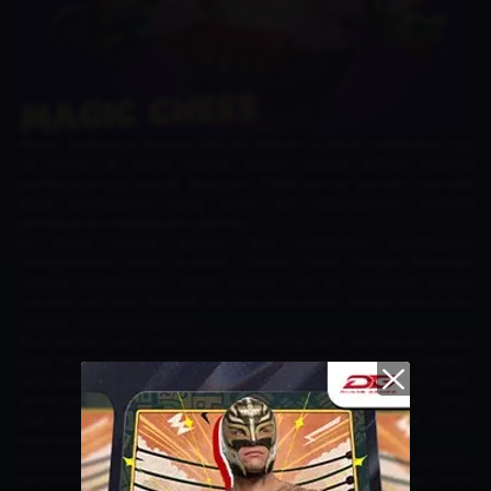
Alasan berikutnya kenapa banyak pemain nyaman melakukan top
up MCGG di Dunia Games adalah karena pilihan metode
pembayarannya sangat beragam. Tidak semua pemain memiliki
akses pembayaran yang sama, jadi keberagaman metode
pembayaran menjadi poin penting.
Di Dunia Games, pemain bisa melakukan pembayaran
menggunakan pulsa, e-wallet, transfer bank, hingga beberapa
metode pembayaran digital lainnya. Hal ini membuat proses
transaksi jadi lebih fleksibel dan bisa disesuaikan dengan kebutuhan
masing-masing pengguna.
Buat pemain yang tidak memiliki rekening bank, pembayaran lewat
pulsa tentu sangat membantu. Tinggal potong pulsa dari operator
yang digunakan, transaksi bisa langsung diproses tanpa perlu repot.
Sementara itu, pengguna e-wallet seperti DANA, OVO, atau GoPay
juga bisa melakukan pembayaran dengan cepat hanya dalam
beberapa langkah saja.
Kemudahan seperti ini membuat proses top up terasa lebih nyaman,
terutama ketika pemain sedang butuh diamond secara cepat untuk