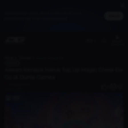
Jadi member untuk dapat cashback DG Poin,
Masuk
bisa ditukar jadi merchandise spesial
(ID)
Benefit
member
Home
Discover
Alasan Kenapa Harus Top Up Magic Chess Go Go di Dunia Games
Games
Alasan Kenapa Harus Top Up Magic Chess Go
Go di Dunia Games
Imadudin R A
0
22 Mei 2026