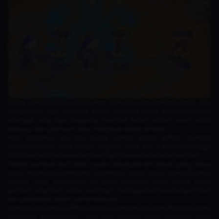
Setiap pemain punya kebutuhan diamond yang berbeda-beda. Ada
yang hanya ingin membeli sedikit diamond untuk kebutuhan kecil,
ada juga yang ingin langsung membeli dalam jumlah besar untuk
berburu item premium atau mengikuti event tertentu.
Nah, kelebihan lain dari Dunia Games adalah pilihan nominal
diamond MCGG yang sangat lengkap. Mulai dari 5 diamond hingga
4003 diamond tersedia dan bisa dipilih sesuai kebutuhan pemain.
Pilihan nominal kecil tentu cocok untuk pemain kasual yang hanya
ingin melakukan pembelian sederhana tanpa harus mengeluarkan
banyak uang. Sementara itu, paket diamond besar cocok untuk
pemain yang lebih serius atau ingin mendapatkan keuntungan lebih
dari pembelian dalam jumlah banyak.
Dengan banyaknya pilihan tersebut, pemain jadi lebih fleksibel dalam
mengatur pengeluaran. Tidak ada paksaan untuk membeli paket