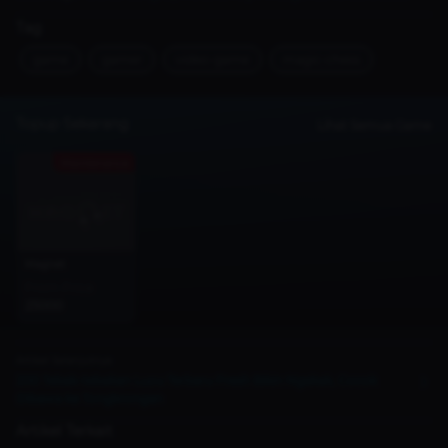
Tag
game
gamer
video-game
magic-chess
Topup Sekarang
Lihat Semua Game
Maintenance
Magnet
From Price
25000
Artikel Selanjutnya
200 Tebak-tebakan Lucu Terbaru Fresh Bikin Ngakak, Cocok
Dibawa ke Tongkrongan
Artikel Terkait