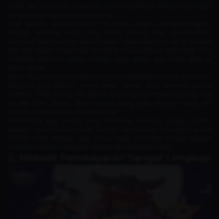
mulai dari tambahan diamond, promo cashback, sampai potongan
harga khusus pada periode tertentu.
Bagi gamer, promo seperti ini tentu sangat menguntungkan.
Dengan nominal uang yang sama, pemain bisa mendapatkan
diamond lebih banyak dibandingkan melakukan top up di tempat
lain. Hal seperti ini penting terutama untuk pemain aktif yang rutin
membeli diamond setiap minggu atau setiap ada event baru di
dalam game.
Selain itu, Dunia Games juga sering menghadirkan promo musiman.
Misalnya saat liburan, event besar game, atau momen spesial
tertentu. Tidak jarang ada diskon khusus yang membuat harga top
up jadi lebih hemat. Buat pemain yang suka berburu value, hal
seperti ini jelas jadi keuntungan besar.
Menariknya lagi, bonus yang diberikan biasanya cukup mudah
didapat tanpa proses rumit. Pemain hanya perlu mengikuti syarat
promo yang berlaku, lalu bonus akan otomatis masuk setelah
transaksi berhasil dilakukan. Praktis dan tidak bikin ribet.
2. Metode Pembayaran Sangat Lengkap