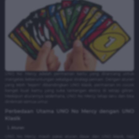
UNO No Mercy adalah permainan kartu yang dirancang untuk
mengetes keberuntungan sekaligus strategi pemain. Dengan aturan
yang lebih "kejam" dibandingkan UNO klasik, permainan ini cocok
banget buat kamu yang suka tantangan ekstra di setiap giliran.
Meskipun aturannya sederhana, UNO No Mercy tetap seru dan bisa
dinikmati semua umur.
Perbedaan Utama UNO No Mercy dengan UNO
Klasik
Aturan
UNO No Mercy masih pakai aturan dasar dari UNO klasik, tapi