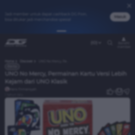
Jadi member untuk dapat cashback DG Poin,
Masuk
bisa ditukar jadi merchandise spesial
(ID)
Benefit
member
Home
Discover
UNO No Mercy, Permainan Kartu Versi Lebih Kejam dari UNO Klasik
Berita
UNO No Mercy, Permainan Kartu Versi Lebih
Kejam dari UNO Klasik
Haris Firmansyah
0
1 tahun lalu