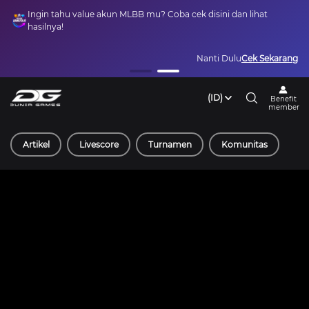
Ingin tahu value akun MLBB mu? Coba cek disini dan lihat
hasilnya!
Nanti Dulu
Cek Sekarang
(ID)
Benefit
member
Artikel
Livescore
Turnamen
Komunitas