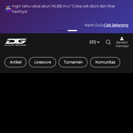
Ingin tahu value akun MLBB mu? Coba cek disini dan lihat
hasilnya!
Nanti Dulu
Cek Sekarang
(ID)
Benefit
member
Artikel
Livescore
Turnamen
Komunitas