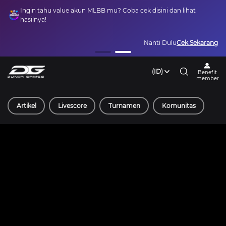
Ingin tahu value akun MLBB mu? Coba cek disini dan lihat
hasilnya!
Nanti Dulu
Cek Sekarang
(ID)
Benefit
member
Artikel
Livescore
Turnamen
Komunitas