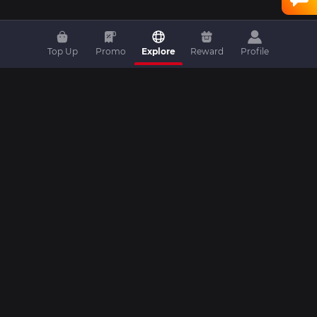
Top Up
Promo
Explore
Reward
Profile
Home
|
Top Up
|
Promo
|
Artikel
|
Livestream
|
Video
|
Livescore
|
Komunitas
|
Turnamen
|
Kontak