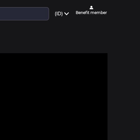
Benefit member
(ID)