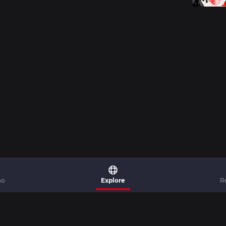
mo
Explore
R