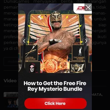
DuniaGames menyajikan berita dari kalangan
pemain game profesional dengan apa adanya, tidak
mengurangi, menambahi, apalagi memanas-
manasi. Kamu tidak perlu waswas lagi gaesss untuk
ketinggalan berita karena DuniaGames siap
menemani kamu sebelum memulai karir menjadi
profesional gamers. Jangan lupa ikuti
perkembangan games terbaru setiap minggunya
ya di channel DuniaGames gaesss…
mobile-legends
Video terkait
TAHTA KOSONG DIDEPAN MATA,
TLAC JADI JUARA! |...
VIDEO | 05 NOVEMBER