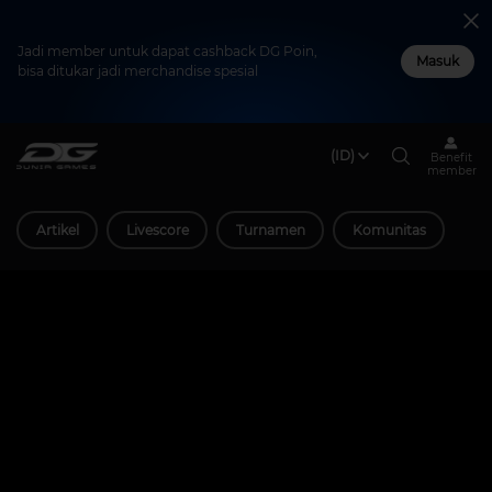
Jadi member untuk dapat cashback DG Poin,
Masuk
bisa ditukar jadi merchandise spesial
(ID)
Benefit
member
Artikel
Livescore
Turnamen
Komunitas