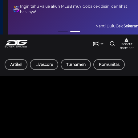
Ingin tahu value akun MLBB mu? Coba cek disini dan lihat
hasilnya!
Nanti Dulu
Cek Sekarang
(ID)
Benefit
member
Artikel
Livescore
Turnamen
Komunitas