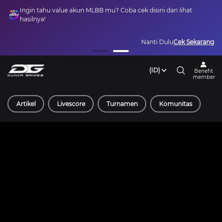
Ingin tahu value akun MLBB mu? Coba cek disini dan lihat
hasilnya!
Nanti Dulu
Cek Sekarang
(ID)
Benefit
member
Artikel
Livescore
Turnamen
Komunitas