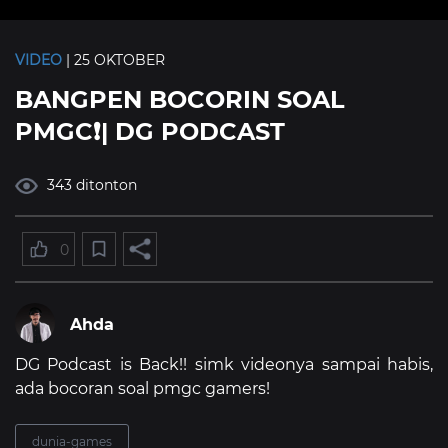
VIDEO
| 25 OKTOBER
BANGPEN BOCORIN SOAL
PMGC❗| DG PODCAST
343 ditonton
0
Ahda
DG Podcast is Back!! simk videonya sampai habis,
ada bocoran soal pmgc gamers!
dunia-games