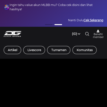
Ingin tahu value akun MLBB mu? Coba cek disini dan lihat
hasilnya!
Nanti Dulu
Cek Sekarang
(ID)
Benefit
member
Artikel
Livescore
Turnamen
Komunitas