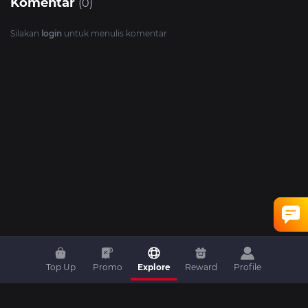
Komentar
(0)
Silakan
login
untuk menulis komentar
Top Up
Promo
Explore
Reward
Profile