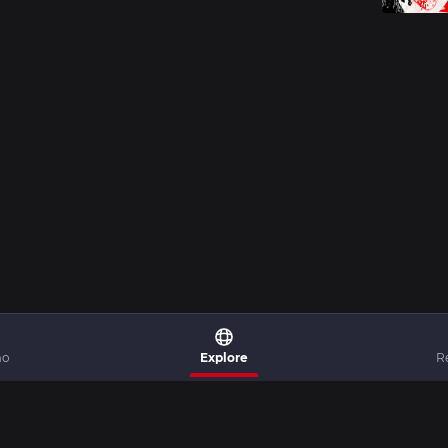
mo
Explore
R