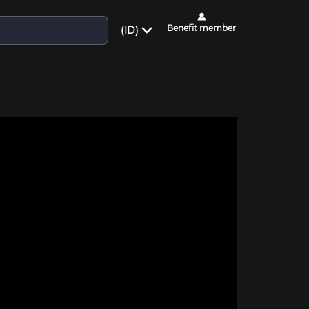
Benefit member
(ID)