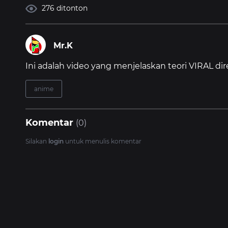
276 ditonton
Mr.K
Ini adalah video yang menjelaskan teori VIRAL dir
anime
Komentar
(0)
Silakan
login
untuk menulis komentar