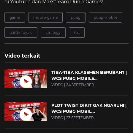
di Youtube dan Maxstream Dunia Games!
game
mobile-game
pubg
pubg-mobile
battle-royale
strategy
fps
Video terkait
TIBA-TIBA KLASEMEN BERUBAH? |
WCS PUBG MOBILE...
VIDEO | 24 SEPTEMBER
PLOT TWIST DIKIT GAK NGARUH! |
WCS PUBG MOBIL...
VIDEO | 23 SEPTEMBER