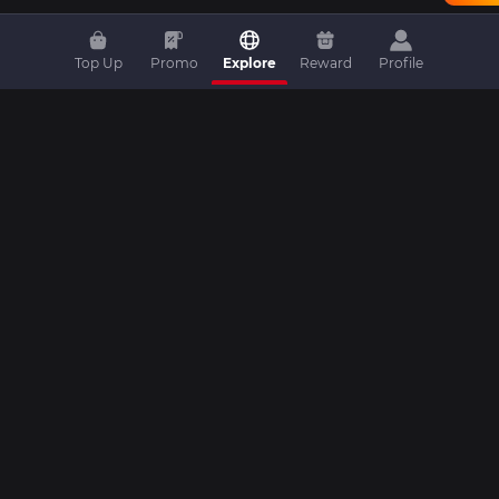
Top Up
Promo
Explore
Reward
Profile
Home
|
Top Up
|
Promo
|
Artikel
|
Livestream
|
Video
|
Livescore
|
Komunitas
|
Turnamen
|
Kontak