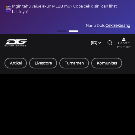
Ingin tahu value akun MLBB mu? Coba cek disini dan lihat
hasilnya!
Nanti Dulu
Cek Sekarang
(ID)
Benefit
member
Artikel
Livescore
Turnamen
Komunitas