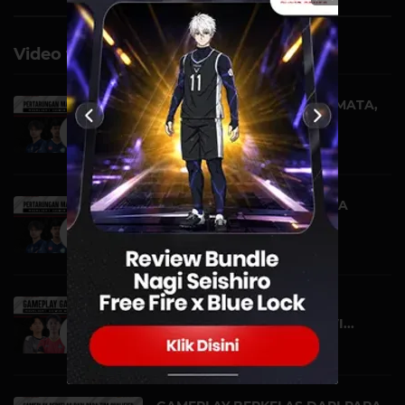
Video terkait
TAHTA KOSONG DIDEPAN MATA,
TLAC JADI JUARA! |...
VIDEO | 05 NOVEMBER
PERTARUNGAN MANIS PARA
GRAND FINALIS! | HIGHL...
VIDEO | 04 NOVEMBER
GAMEPLAY GALAK DAPET
MANIAC! | HIGHLIGHT DGWI...
VIDEO | 20 OKTOBER