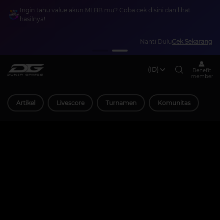
Ingin tahu value akun MLBB mu? Coba cek disini dan lihat
hasilnya!
Nanti Dulu
Cek Sekarang
(ID)
Benefit
member
Artikel
Livescore
Turnamen
Komunitas