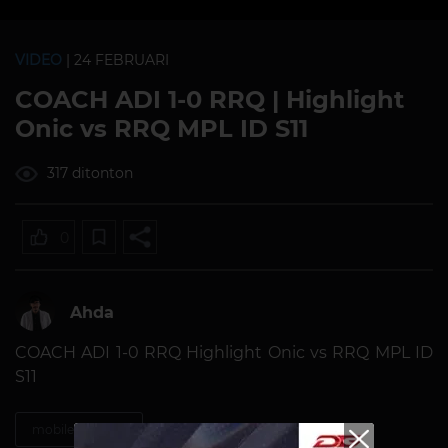
VIDEO
| 24 FEBRUARI
COACH ADI 1-0 RRQ | Highlight
Onic vs RRQ MPL ID S11
317 ditonton
0
Ahda
COACH ADI 1-0 RRQ Highlight Onic vs RRQ MPL ID
S11
mobile-legends