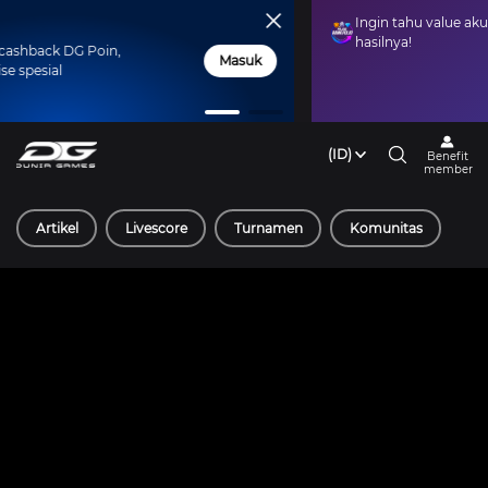
di member untuk dapat cashback DG Poin,
Masuk
a ditukar jadi merchandise spesial
(ID)
Benefit
member
Artikel
Livescore
Turnamen
Komunitas