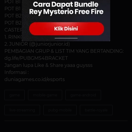
POT B1 vs C1: Miramar | 18.30 WIB
POT B1 vs C1: Vikendi | 19.10 WIB
POT B2 vs C2: Sanhok | 19.50 WIB
POT B2 vs C2: Erangel | 20.30 WIB
CASTER
1. RINKO (@rinkosarah)
2. JUNIOR (@juniorjunior.id)
PEMBAGIAN GRUP & LIST TIM YANG BERTANDING:
dg.life/PUBGMS4BRACKET
Jangan lupa Like & Share yaaa guysss
Informasi :
duniagames.co.id/esports
game
mobile-game
game-android
live-streaming
pubg-mobile
battle-royale