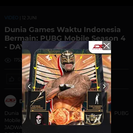
VIDEO
| 12 JUNI
Dunia Games Waktu Indonesia
Bermain: PUBG Mobile Season 4
- DAY 4 (Final Qualifier)
1753 ditonton
0
Dunia Games
Dunia Games Waktu Indonesia Bermain: PUBG
Mobile Season 4 - DAY 4 (Qualifier)
JADWAL MATCH