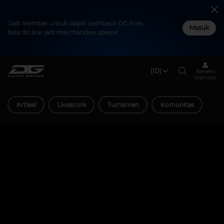
Jadi member untuk dapat cashback DG Poin,
Masuk
bisa ditukar jadi merchandise spesial
(ID)
Benefit
member
Artikel
Livescore
Turnamen
Komunitas