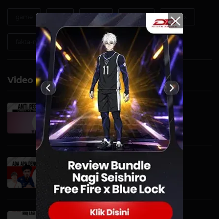
game
tips
berita
review
roblox
fakta-menarik
Video terkait
ANTI PEGEL PEGEL CLUB |
Unboxing TimelessStar...
VIDEO | 19 OKTOBER
ADA APA DENGAN TIM
INDONESIA!? | DG VIRAL
VIDEO | 16 OKTOBER
RRQ LAGI KEDINGINAN DI