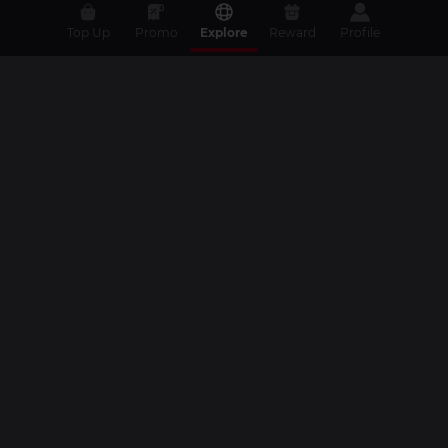
Top Up
Promo
Explore
Reward
Profile
Home
|
Top Up
|
Promo
|
Artikel
|
Livestream
|
Video
|
Livescore
|
Komunitas
|
Turnamen
|
Kontak
Copyright © 2026 Dunia Games. All rights reserved.