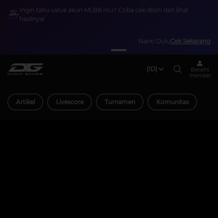
Ingin tahu value akun MLBB mu? Coba cek disini dan lihat
hasilnya!
Nanti Dulu
Cek Sekarang
(ID)
Benefit
member
Artikel
Livescore
Turnamen
Komunitas