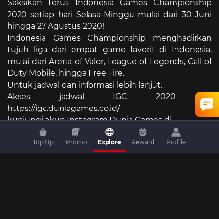
Saksikan terus Indonesia Games Championship
2020 setiap hari Selasa-Minggu mulai dari 30 Juni
hingga 27 Agustus 2020!
Indonesia Games Championship menghadirkan
tujuh liga dari empat game favorit di Indonesia,
mulai dari Arena of Valor, League of Legends, Call of
Duty Mobile, hingga Free Fire.
Untuk jadwal dan informasi lebih lanjut,
Akses jadwal IGC 2020 di
https://igc.duniagames.co.id/
kunjungi akun Instagram Dunia Games di
https://www.instagram.com/duniagames.esports.id/
Top Up
Promo
Explore
Reward
Profile
kunjungi juga Website Dunia Games di
https://duniagames.co.id/
game
mobile-game
free-fire
game-android
live-streaming