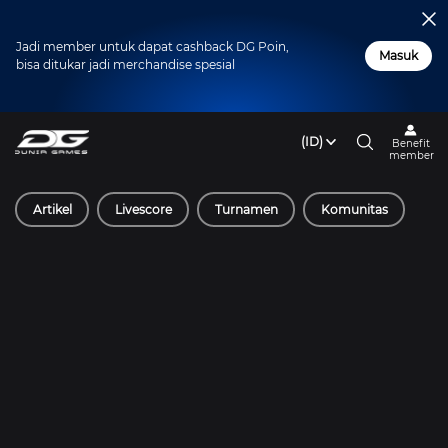
Jadi member untuk dapat cashback DG Poin,
Masuk
bisa ditukar jadi merchandise spesial
(ID)
Benefit
member
Artikel
Livescore
Turnamen
Komunitas