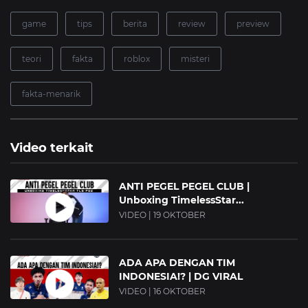
game
tips
berita
review
preview
teori
fakta
roblox
misteri
fakta-menarik
Video terkait
ANTI PEGEL PEGEL CLUB |
Unboxing TimelessStar...
VIDEO | 19 OKTOBER
ADA APA DENGAN TIM
INDONESIA!? | DG VIRAL
VIDEO | 16 OKTOBER