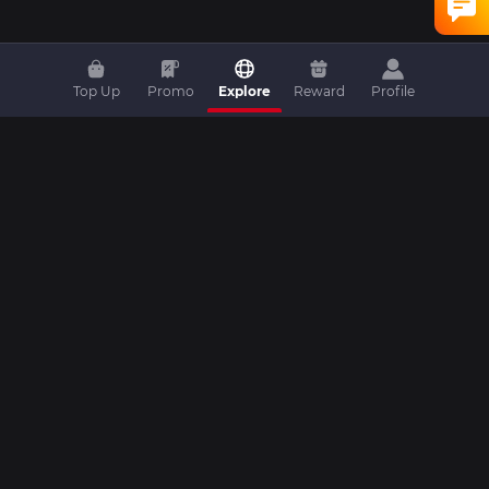
Top Up
Promo
Explore
Reward
Profile
Home
|
Top Up
|
Promo
|
Artikel
|
Livestream
|
Video
|
Livescore
|
Komunitas
|
Turnamen
|
Kontak