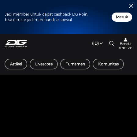
Jadi member untuk dapat cashback DG Poin,
Masuk
bisa ditukar jadi merchandise spesial
(ID)
Benefit
member
Artikel
Livescore
Turnamen
Komunitas