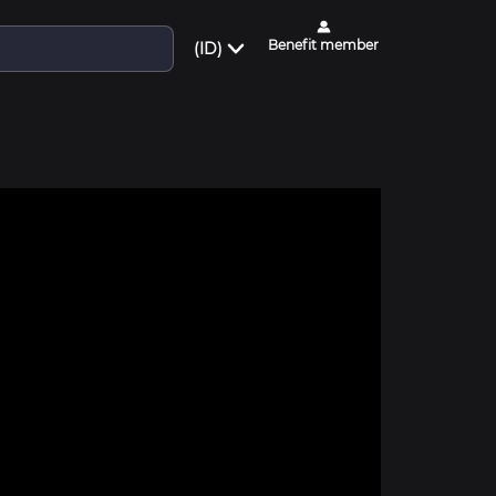
Benefit member
(ID)