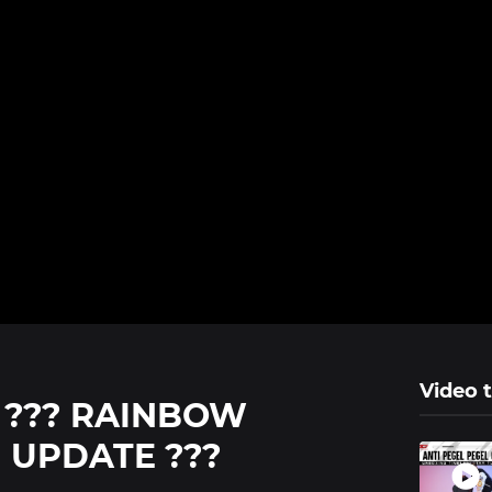
Video t
I ??? RAINBOW
 UPDATE ???