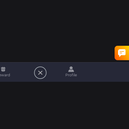
eward
Profile