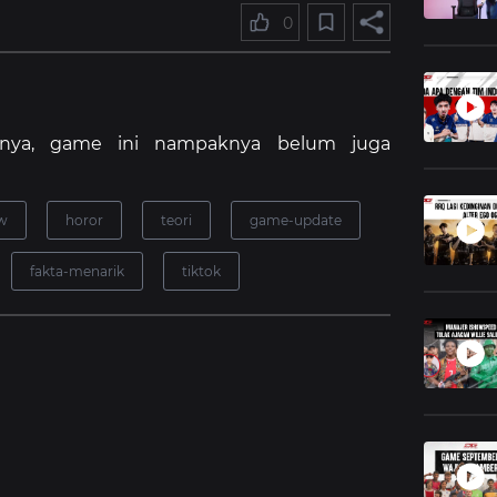
0
anya, game ini nampaknya belum juga
ew
horor
teori
game-update
fakta-menarik
tiktok