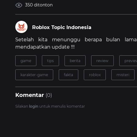
350 ditonton
Roblox Topic Indonesia
Setelah kita menunggu berapa bulan lam
mendapatkan update !!!
game
tips
berita
review
previ
karakter-game
fakta
roblox
misteri
Komentar
(0)
Silakan
login
untuk menulis komentar