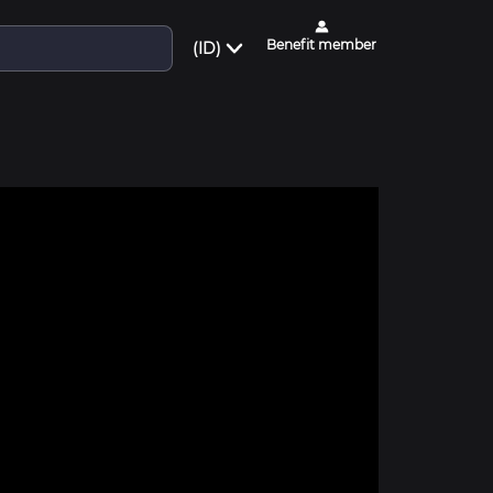
Benefit member
(ID)