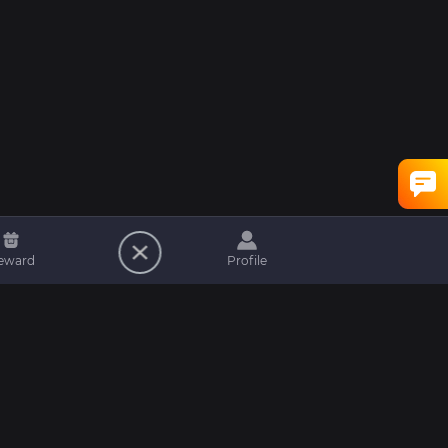
eward
Profile