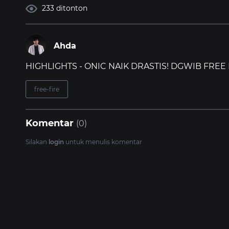
233 ditonton
Ahda
HIGHLIGHTS - ONIC NAIK DRASTIS! DGWIB FREE
free-fire
Komentar
(0)
Silakan
login
untuk menulis komentar