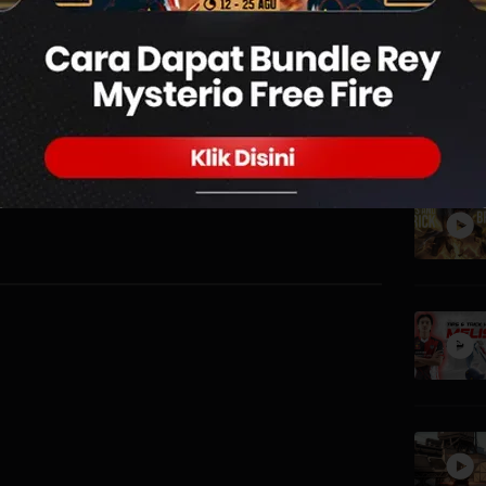
0
daan kursi gaming cukup vital sebab dapat
main gim selama berjam-jam. Jadi, jika
hkan kursi gaming yang nyaman.