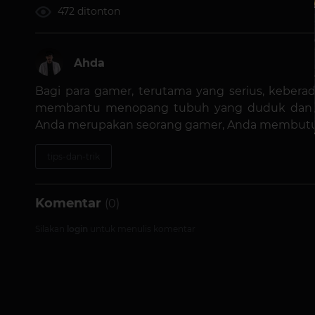
472 ditonton
Ahda
Bagi para gamer, terutama yang serius, kebera
membantu menopang tubuh yang duduk dan ber
Anda merupakan seorang gamer, Anda membutu
tips-dan-trik
Komentar
(0)
Silakan
login
untuk menulis komentar