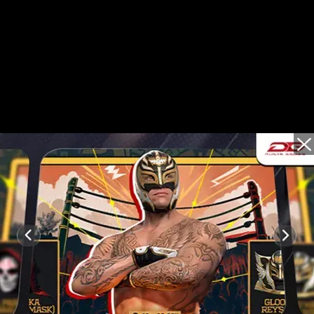
Video t
 Bisa Mendapatkan
an!