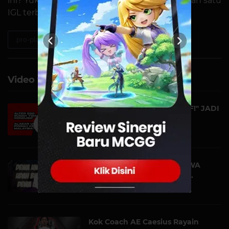
ini? Yuk, kita kenalan dengan AURA Jeixy, salah satu
IGL terbaik di PUBG Mobile Indonesia!
pro-player
Video terkait
"ALTER EGO GAK KONDUSIF!" JADI
ALESAN UDIL PI...
VIDEO | 22 MARET
DIKALAHIN GEEK FAM, DEWA
UNITED UDAH GAK DEWA...
VIDEO | 20 OKTOBER
Kok Coach AE Caesius Rayain