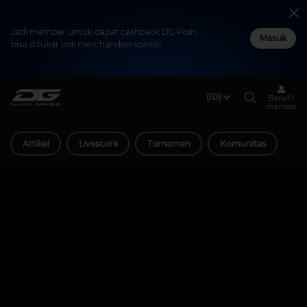
Jadi member untuk dapat cashback DG Poin,
Masuk
bisa ditukar jadi merchandise spesial
(ID)
Benefit
member
Artikel
Livescore
Turnamen
Komunitas