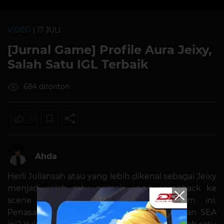
VIDEO
| 17 JULI
[Jurnal Game] Profile Aura Jeixy,
Salah Satu IGL Terbaik
684 ditonton
0
Ahda
Herli Juliansah atau yang lebih dikenal sebagai Jeixy
menjadi salah satu pemain yang comeback ke
scene profesional PUBG Mobile musim ini.
Penasaran dengan salah satu IGL langganan SEA