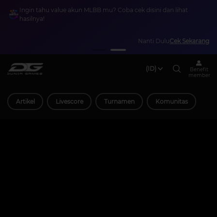
Ingin tahu value akun MLBB mu? Coba cek disini dan lihat
hasilnya!
Nanti Dulu
Cek Sekarang
(ID)
Benefit
member
Artikel
Livescore
Turnamen
Komunitas