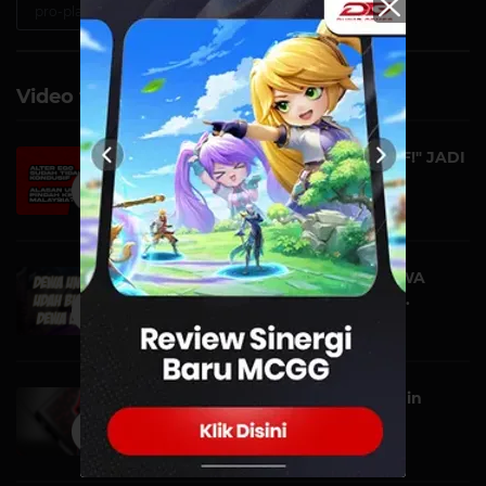
pro-player
Video terkait
"ALTER EGO GAK KONDUSIF!" JADI
ALESAN UDIL PI...
VIDEO | 22 MARET
DIKALAHIN GEEK FAM, DEWA
UNITED UDAH GAK DEWA...
VIDEO | 20 OKTOBER
Kok Coach AE Caesius Rayain
Farewell di Warko...
VIDEO | 16 OKTOBER