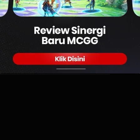
0
nds ini memang selalu membuat penasaran
 Pascol Kintil.