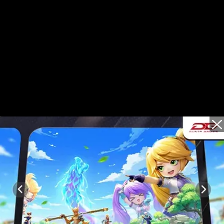
Video t
ol Kintil, Dari Kuli
 Terkenal