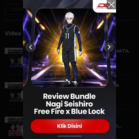
mobile-legends
Video terkait
TAHTA KOSONG DIDEPAN MATA,
TLAC JADI JUARA! |...
VIDEO | 05 NOVEMBER
PERTARUNGAN MANIS PARA
GRAND FINALIS! | HIGHL...
VIDEO | 04 NOVEMBER
GAMEPLAY GALAK DAPET
MANIAC! | HIGHLIGHT DGWI...
VIDEO | 20 OKTOBER