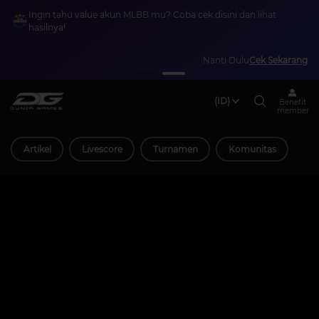
Ingin tahu value akun MLBB mu? Coba cek disini dan lihat
hasilnya!
Nanti Dulu
Cek Sekarang
(ID)
Benefit
member
Artikel
Livescore
Turnamen
Komunitas