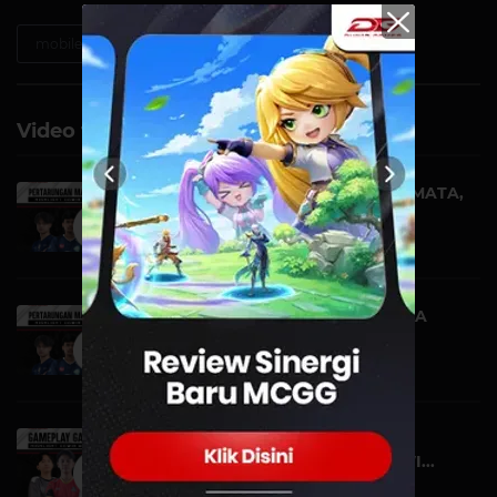
mobile-legends
Video terkait
TAHTA KOSONG DIDEPAN MATA,
TLAC JADI JUARA! |...
VIDEO | 05 NOVEMBER
PERTARUNGAN MANIS PARA
GRAND FINALIS! | HIGHL...
VIDEO | 04 NOVEMBER
GAMEPLAY GALAK DAPET
MANIAC! | HIGHLIGHT DGWI...
VIDEO | 20 OKTOBER