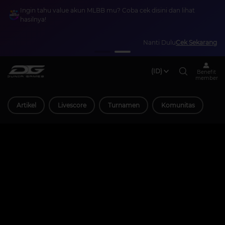
Ingin tahu value akun MLBB mu? Coba cek disini dan lihat
hasilnya!
Nanti Dulu
Cek Sekarang
(ID)
Benefit
member
Artikel
Livescore
Turnamen
Komunitas