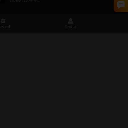
VIDEO | 25 APRIL
eward
Profile