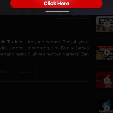
1
ulir. Terdapat tim yang berhasil Booyah yaitu
 tidak sempat menonton, tim Dunia Games
rtandingan. Silahkan nonton gamers! Dan
roid
esports