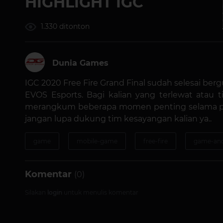
HIGHLIGHT IGC
1.330 ditonton
Dunia Games
IGC 2020 Free Fire Grand Final sudah selesai berg
EVOS Esports. Bagi kalian yang terlewat atau
merangkum beberapa momen penting selama pe
jangan lupa dukung tim kesayangan kalian ya..
game
mobile-game
free-fire
game-and
Komentar
(0)
Silakan
login
untuk menulis komentar