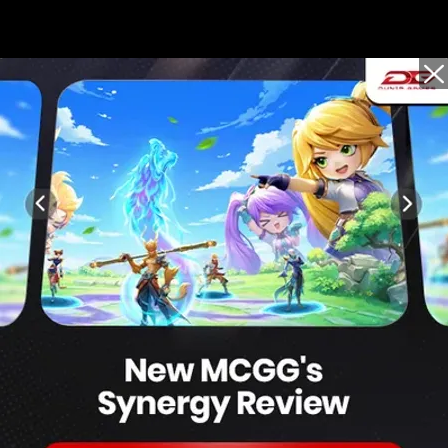
Video t
TS RAIH BOOYAH
 GRAND FINAL! |