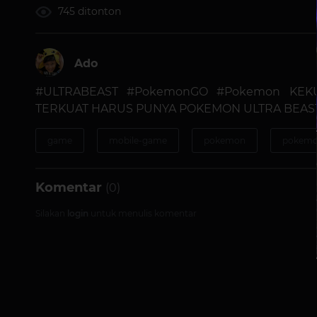
745 ditonton
Ado
#ULTRABEAST #PokemonGO #Pokemon KEKUA
TERKUAT HARUS PUNYA POKEMON ULTRA BEAST
game
mobile-game
pokemon
pokemo
Komentar
(0)
Silakan
login
untuk menulis komentar