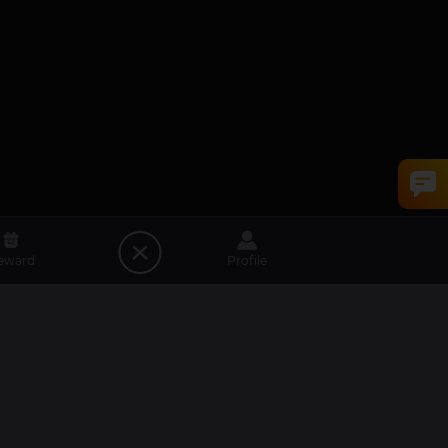
eward
Profile