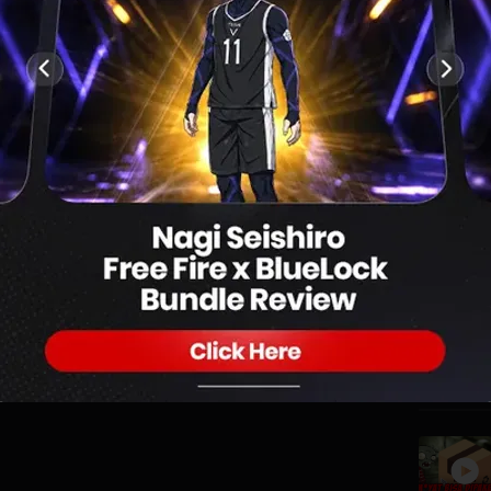
0
TAN ATTACK STATS 323 ! TIPE GRASS
 INI
n-go