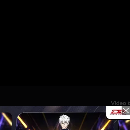
Video t
ERKECIL SETIPIS
!!!