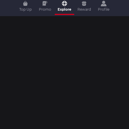
Top Up
Promo
Explore
Reward
Profile
Home
|
Top Up
|
Promo
|
Artikel
|
Livestream
|
Video
|
Livescore
|
Komunitas
|
Turnamen
|
Kontak
Copyright © 2026 Dunia Games. All rights reserved.