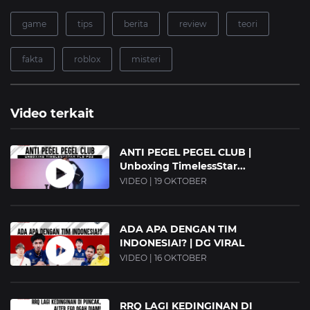
game
tips
berita
review
teori
fakta
roblox
misteri
Video terkait
ANTI PEGEL PEGEL CLUB |
Unboxing TimelessStar...
VIDEO | 19 OKTOBER
ADA APA DENGAN TIM
INDONESIA!? | DG VIRAL
VIDEO | 16 OKTOBER
RRQ LAGI KEDINGINAN DI