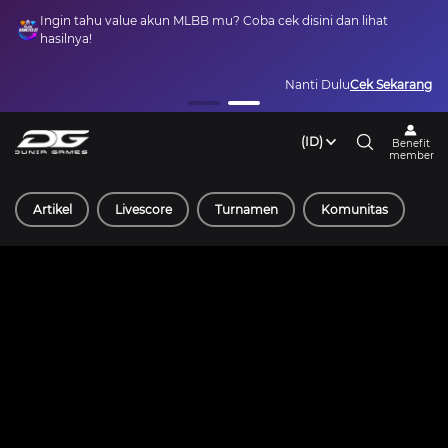
Ingin tahu value akun MLBB mu? Coba cek disini dan lihat
hasilnya!
Nanti Dulu
Cek Sekarang
(ID)
Benefit
member
Artikel
Livescore
Turnamen
Komunitas