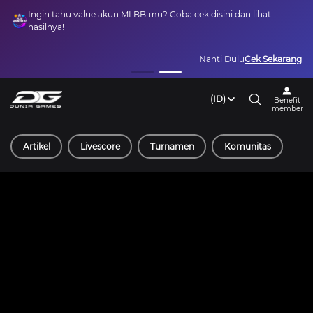
Ingin tahu value akun MLBB mu? Coba cek disini dan lihat
hasilnya!
Nanti Dulu
Cek Sekarang
(ID)
Benefit
member
Artikel
Livescore
Turnamen
Komunitas