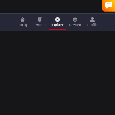
Top Up
Promo
Explore
Reward
Profile
Home
|
Top Up
|
Promo
|
Artikel
|
Livestream
|
Video
|
Livescore
|
Komunitas
|
Turnamen
|
Kontak