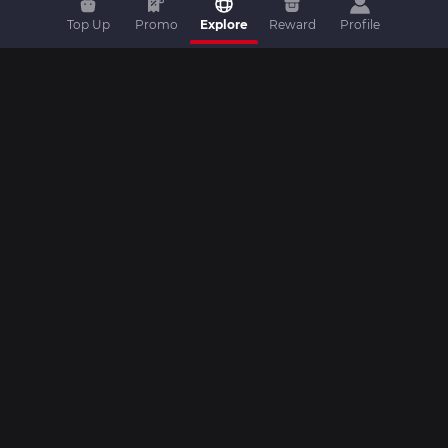
Top Up
Promo
Explore
Reward
Profile
Home
|
Top Up
|
Promo
|
Artikel
|
Livestream
|
Video
|
Livescore
|
Komunitas
|
Turnamen
|
Kontak
Copyright © 2026 Dunia Games. All rights reserved.