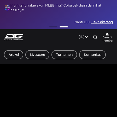
Ingin tahu value akun MLBB mu? Coba cek disini dan lihat
hasilnya!
Nanti Dulu
Cek Sekarang
(ID)
Benefit
member
Artikel
Livescore
Turnamen
Komunitas