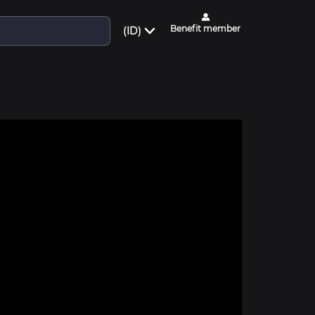
Benefit member
(ID)