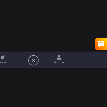
eward
Profile