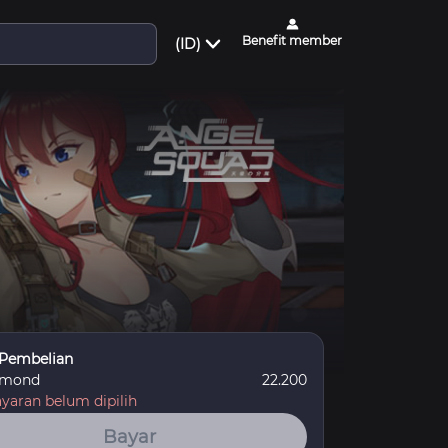
Benefit member
(ID)
 Pembelian
amond
22.200
aran belum dipilih
Bayar