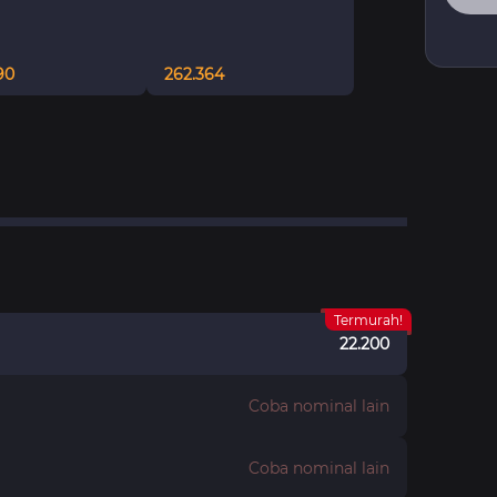
90
262.364
Termurah!
22.200
Coba nominal lain
Coba nominal lain