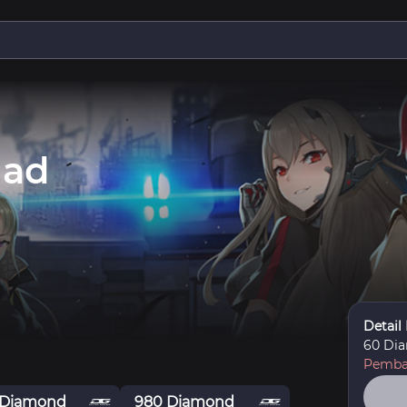
uad
Detail
60 Di
Pembay
 Diamond
980 Diamond