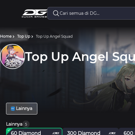
Home
Top Up
Top Up Angel Squad
Top Up Angel Sq
Lainnya
Lainnya
5
60 Diamond
300 Diamond
600