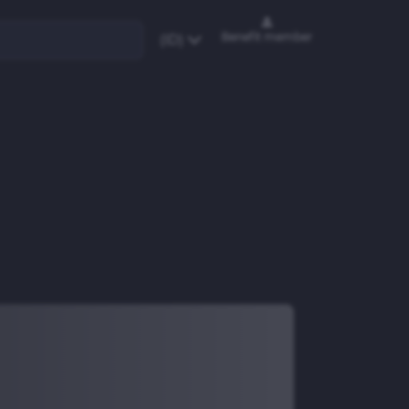
Benefit member
(ID)